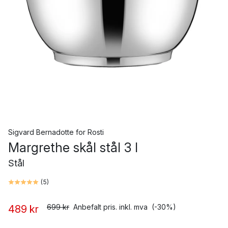
Sigvard Bernadotte
for
Rosti
Margrethe skål stål 3 l
Stål
(
5
)
699 kr
Anbefalt pris. inkl. mva
(-30%)
489 kr