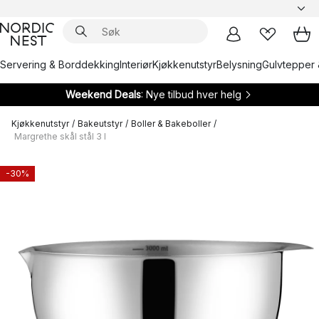
Servering & Borddekking
Interiør
Kjøkkenutstyr
Belysning
Gulvtepper 
Weekend Deals
: Nye tilbud hver helg
Kjøkkenutstyr
/
Bakeutstyr
/
Boller & Bakeboller
/
Margrethe skål stål 3 l
-30%