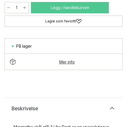
Legg i handlekurven
Lagre som favoritt
På lager
Mer info
Beskrivelse
Margrethe skål stål 3 l fra Rosti er en spesialutgave