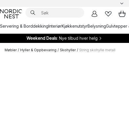
Servering & Borddekking
Interiør
Kjøkkenutstyr
Belysning
Gulvtepper 
Weekend Deals
: Nye tilbud hver helg
Møbler
/
Hyller & Oppbevaring
/
Skohyller
/
String skohylle metall