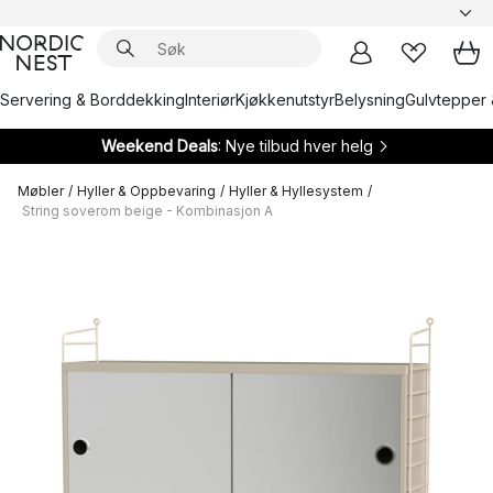
Servering & Borddekking
Interiør
Kjøkkenutstyr
Belysning
Gulvtepper 
Weekend Deals
: Nye tilbud hver helg
Møbler
/
Hyller & Oppbevaring
/
Hyller & Hyllesystem
/
String soverom beige - Kombinasjon A