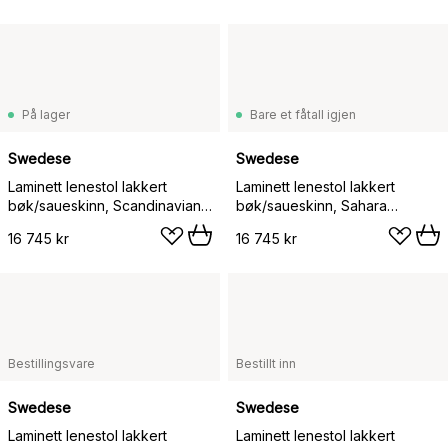
På lager
Bare et fåtall igjen
Swedese
Swedese
Laminett lenestol lakkert
Laminett lenestol lakkert
bøk/saueskinn, Scandinavian
bøk/saueskinn, Sahara
Grey (grå)
(nougatbrun)
16 745 kr
16 745 kr
Bestillingsvare
Bestillt inn
Swedese
Swedese
Laminett lenestol lakkert
Laminett lenestol lakkert