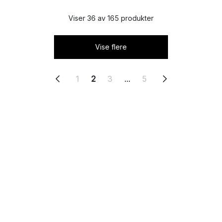
Viser 36 av 165 produkter
Vise flere
1
2
3
...
5