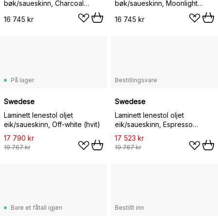
bøk/saueskinn, Charcoal
bøk/saueskinn, Moonlight
(mørk grå)
(beige)
16 745 kr
16 745 kr
På lager
Bestillingsvare
Swedese
Swedese
Laminett lenestol oljet
Laminett lenestol oljet
eik/saueskinn, Off-white (hvit)
eik/saueskinn, Espresso
(brun)
17 790 kr
17 523 kr
19 767 kr
19 767 kr
Bare et fåtall igjen
Bestillt inn