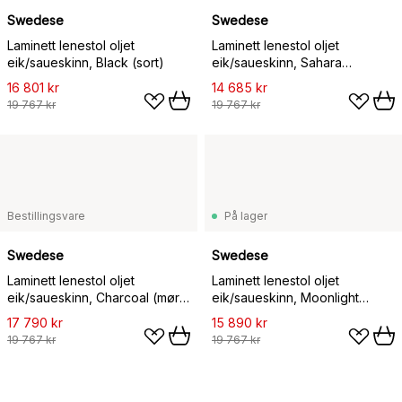
Swedese
Swedese
Laminett lenestol oljet
Laminett lenestol oljet
eik/saueskinn, Black (sort)
eik/saueskinn, Sahara
(nougatbrun)
16 801 kr
14 685 kr
19 767 kr
19 767 kr
Bestillingsvare
På lager
Swedese
Swedese
Laminett lenestol oljet
Laminett lenestol oljet
eik/saueskinn, Charcoal (mørk
eik/saueskinn, Moonlight
grå)
(beige)
17 790 kr
15 890 kr
19 767 kr
19 767 kr