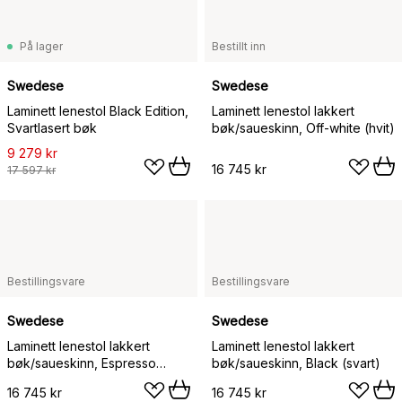
På lager
Bestillt inn
Swedese
Swedese
Laminett lenestol Black Edition,
Laminett lenestol lakkert
Svartlasert bøk
bøk/saueskinn, Off-white (hvit)
9 279 kr
16 745 kr
17 597 kr
Bestillingsvare
Bestillingsvare
Swedese
Swedese
Laminett lenestol lakkert
Laminett lenestol lakkert
bøk/saueskinn, Espresso
bøk/saueskinn, Black (svart)
(brun)
16 745 kr
16 745 kr