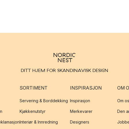
DITT HJEM FOR SKANDINAVISK DESIGN
SORTIMENT
INSPIRASJON
OM 
Servering & Borddekking
Inspirasjon
Om os
on
Kjøkkenutstyr
Merkevarer
Den an
reklamasjon
Interiør & Innredning
Designers
Jobbe