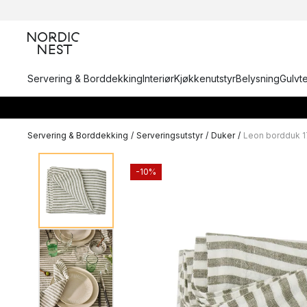
Servering & Borddekking
Interiør
Kjøkkenutstyr
Belysning
Gulvt
Servering & Borddekking
/
Serveringsutstyr
/
Duker
/
Leon bordduk 
-10%