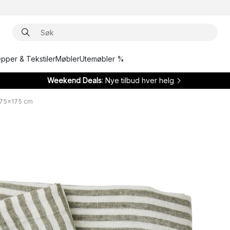
epper & Tekstiler
Møbler
Utemøbler %
Weekend Deals
: Nye tilbud hver helg
175x175 cm