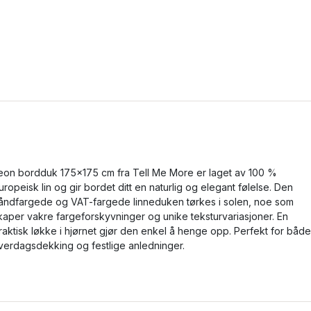
eon bordduk 175x175 cm fra Tell Me More er laget av 100 %
uropeisk lin og gir bordet ditt en naturlig og elegant følelse. Den
åndfargede og VAT-fargede linneduken tørkes i solen, noe som
kaper vakre fargeforskyvninger og unike teksturvariasjoner. En
raktisk løkke i hjørnet gjør den enkel å henge opp. Perfekt for både
verdagsdekking og festlige anledninger.