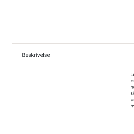
Beskrivelse
L
e
h
s
p
h