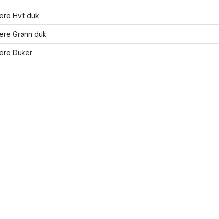
lere Hvit duk
lere Grønn duk
lere Duker