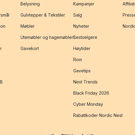
Belysning
Kampanjer
Affilia
rsmål
Gulvtepper & Tekstiler
Salg
Presse
jon
Møbler
Nyheter
Nordic
Utemøbler og hagemøbler
Bestselgere
r
Gavekort
Høytider
Rom
Gavetips
2B
Nest Trends
Black Friday 2026
Cyber Monday
Rabattkoder Nordic Nest