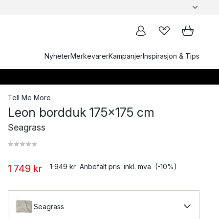
Nyheter
Merkevarer
Kampanjer
Inspirasjon & Tips
Tell Me More
Leon bordduk 175x175 cm
Seagrass
1 949 kr
Anbefalt pris. inkl. mva
(-10%)
1 749 kr
Seagrass