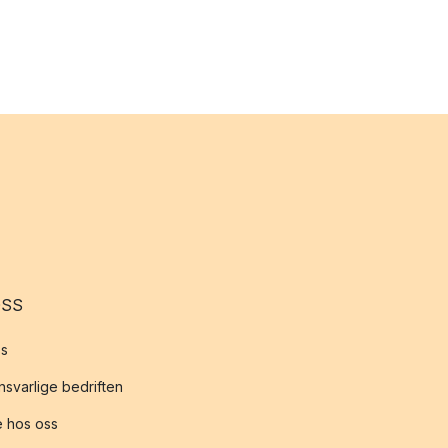
OSS
s
svarlige bedriften
 hos oss