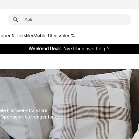
epper & Tekstiler
Møbler
Utemøbler %
Weekend Deals
: Nye tilbud hver helg
hele hjemmet – fra vakre
r. Oppdag alt du trenger for et