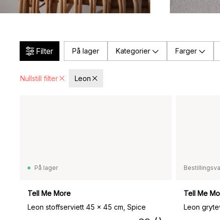
Filter
På lager
Kategorier
Farger
Nullstill filter
Leon
På lager
Bestillingsv
Tell Me More
Tell Me Mo
Leon stoffserviett 45 x 45 cm, Spice
Leon gryte