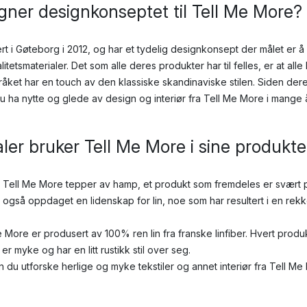
ner designkonseptet til Tell Me More?
rt i Gøteborg i 2012, og har et tydelig designkonsept der målet er å
tetsmaterialer. Det som alle deres produkter har til felles, er at all
åket har en touch av den klassiske skandinaviske stilen. Siden der
du ha nytte og glede av design og interiør fra Tell Me More i mange å
aler bruker Tell Me More i sine produkte
 Tell Me More tepper av hamp, et produkt som fremdeles er svært po
 også oppdaget en lidenskap for lin, noe som har resultert i en re
e More er produsert av 100% ren lin fra franske linfiber. Hvert produ
r myke og har en litt rustikk stil over seg.
 du utforske herlige og myke tekstiler og annet interiør fra Tell Me