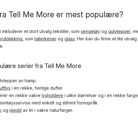
 fra Tell Me More er mest populære?
inkluderer et stort utvalg tekstiler, som
sengetøy
og
gulvtepper
, me
borddekking
, som
tallerkener
og
glass
. Her kan du finne et lite utva
e.
lære serier fra Tell Me More
ulvtepper av hamp.
uftlys
i en rekke, herlige dufter.
uderer en rekke vakre
lysholdere
i ulike størrelser og i en rekke farger
steintøysservise med enkelt og stilrent formspråk.
k
og
pledd
av lin i vakre naturfarger.