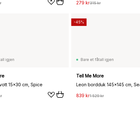
279 kr
r
315 kr
-45%
all igjen
Bare et fåtall igjen
re
Tell Me More
vott 15x30 cm, Spice
Leon bordduk 145x145 cm, Se
839 kr
r
1 529 kr