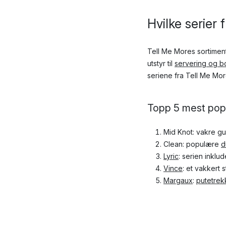
Hvilke serier
Tell Me Mores sortiment 
utstyr til
servering og 
seriene fra Tell Me Mor
Topp 5 mest popu
Mid Knot
: vakre g
Clean: populære
d
Lyric
: serien inkl
Vince
: et vakkert 
Margaux
:
putetrek