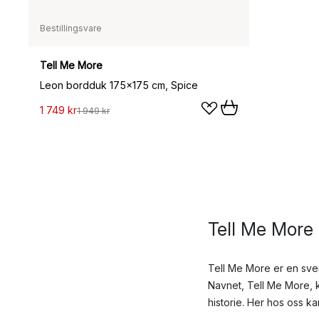
Bestillingsvare
Tell Me More
Leon bordduk 175x175 cm, Spice
1 749 kr
1 949 kr
Tell Me More 
Tell Me More er en sve
Navnet, Tell Me More, k
historie. Her hos oss k