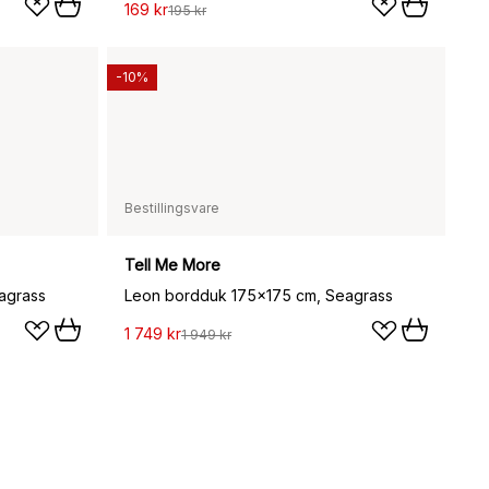
169 kr
195 kr
-10%
Bestillingsvare
Tell Me More
agrass
Leon bordduk 175x175 cm, Seagrass
1 749 kr
1 949 kr