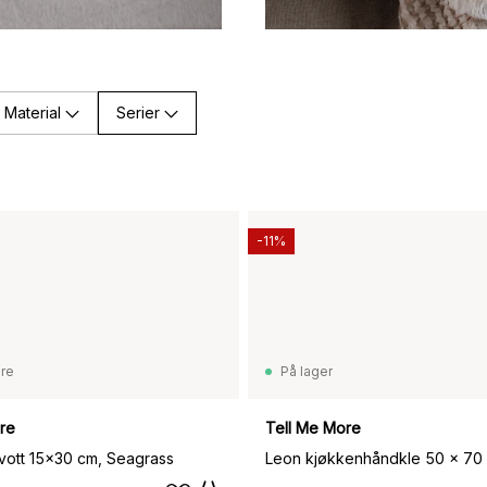
Material
Serier
-11%
are
På lager
re
Tell Me More
vott 15x30 cm, Seagrass