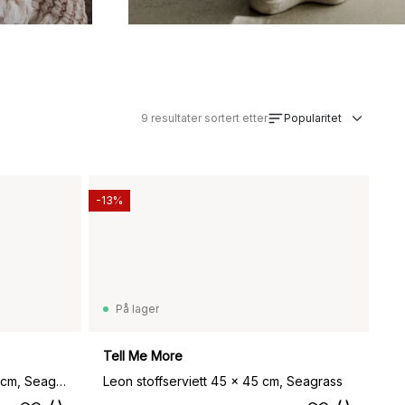
9
resultater sortert etter
Popularitet
-13%
På lager
Tell Me More
Leon kjøkkenhåndkle 50 x 70 cm, Seagrass
Leon stoffserviett 45 x 45 cm, Seagrass