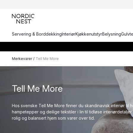
Servering & Borddekking
Interiør
Kjøkkenutstyr
Belysning
Gulvt
Merkevarer
/
Tell Me More
Tell Me More
Hos svenske Tell Me More finner du skandinavisk interiør til 
hampetepper og deilige tekstiler i lin til tidløse interiørdetalje
rolig og balansert hjem som varer over tid.