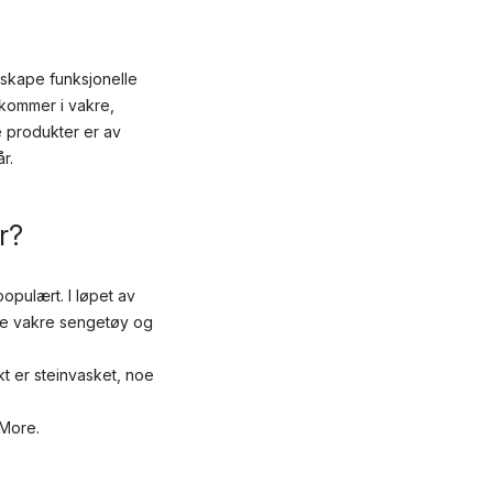
 skape funksjonelle
e kommer i vakre,
e produkter er av
r.
r?
pulært. I løpet av
kke vakre sengetøy og
kt er steinvasket, noe
 More.