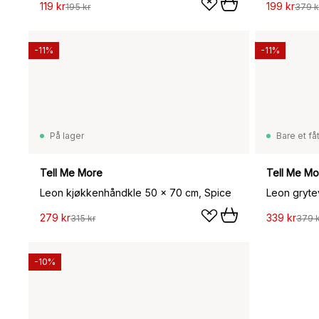
119 kr
199 kr
195 kr
379 k
-11%
-11%
På lager
Bare et fåt
Tell Me More
Tell Me Mo
Leon kjøkkenhåndkle 50 x 70 cm, Spice
Leon gryte
279 kr
339 kr
315 kr
379 k
-10%