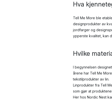
Hva kjenneteg
Tell Me More ble etable
designprodukter av kvali
jordfarger og designspr
ypperste kvalitet, kan 
Hvilke materi
I begynnelsen designet
årene har Tell Me More
tekstilprodukter av lin.
Linprodukter fra Tell M
som gjør at produktene e
Her hos Nordic Nest kan