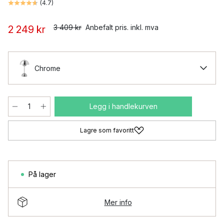
(
4.7
)
3 409 kr
Anbefalt pris. inkl. mva
2 249 kr
Chrome
Legg i handlekurven
Lagre som favoritt
På lager
Mer info