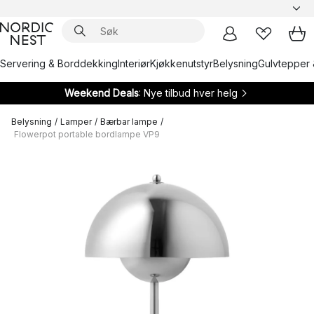
Servering & Borddekking
Interiør
Kjøkkenutstyr
Belysning
Gulvtepper 
Weekend Deals
: Nye tilbud hver helg
Belysning
/
Lamper
/
Bærbar lampe
/
Flowerpot portable bordlampe VP9