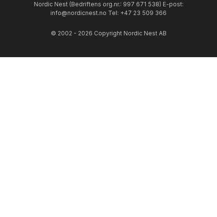
Nordic Nest (Bedriftens org.nr.: 997 671 538) E-post:
info@nordicnest.no Tel: +47 23 509 366
© 2002 - 2026 Copyright Nordic Nest AB