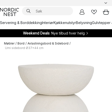
Servering & Borddekking
Interiør
Kjøkkenutstyr
Belysning
Gulvtepper 
Weekend Deals
: Nye tilbud hver helg
Møbler
/
Bord
/
Avlastningsbord & Sidebord
/
Umi sidebord Ø37x44 cm