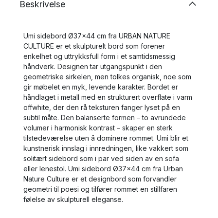
Beskrivelse
Umi sidebord Ø37x44 cm fra URBAN NATURE
CULTURE er et skulpturelt bord som forener
enkelhet og uttrykksfull form i et samtidsmessig
håndverk. Designen tar utgangspunkt i den
geometriske sirkelen, men tolkes organisk, noe som
gir møbelet en myk, levende karakter. Bordet er
håndlaget i metall med en strukturert overflate i varm
offwhite, der den rå teksturen fanger lyset på en
subtil måte. Den balanserte formen – to avrundede
volumer i harmonisk kontrast – skaper en sterk
tilstedeværelse uten å dominere rommet. Umi blir et
kunstnerisk innslag i innredningen, like vakkert som
solitært sidebord som i par ved siden av en sofa
eller lenestol. Umi sidebord Ø37x44 cm fra Urban
Nature Culture er et designbord som forvandler
geometri til poesi og tilfører rommet en stillfaren
følelse av skulpturell eleganse.