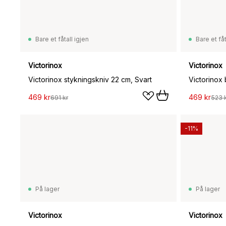
Bare et fåtall igjen
Bare et fåt
Victorinox
Victorinox
Victorinox stykningskniv 22 cm, Svart
Victorinox 
469 kr
469 kr
691 kr
523 
-11%
På lager
På lager
Victorinox
Victorinox