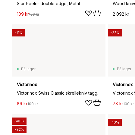
Star Peeler double edge, Metal
109 kr
2 092 kr
126 kr
-11%
-22%
På lager
På lager
Victorinox
Victorinox
Victorinox Swiss Classic skrellekniv tagget 8 cm, Gul
89 kr
78 kr
100 kr
100 kr
SALG
-10%
-32%