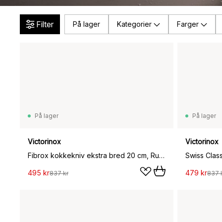
Filter
På lager
Kategorier
Farger
På lager
På lager
Victorinox
Victorinox
Fibrox kokkekniv ekstra bred 20 cm, Rustfritt stål
Swiss Class
495 kr
479 kr
837 kr
837 