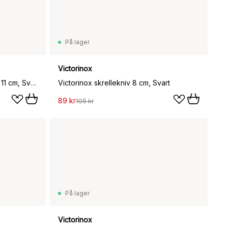
På lager
Victorinox
Swiss Classic pølse-/tomatkniv 11 cm, Svart
Victorinox skrellekniv 8 cm, Svart
89 kr
105 kr
På lager
Victorinox