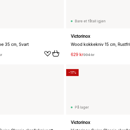
Bare et fåtall igjen
Victorinox
pe 35 cm, Svart
Wood kokkekniv 15 cm, Rustfrit
629 kr
kr
994 kr
-11%
På lager
Victorinox