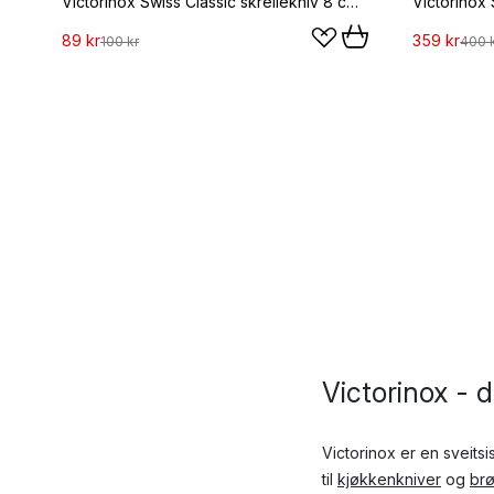
Victorinox Swiss Classic skrellekniv 8 cm, Rød
89 kr
359 kr
100 kr
400 
Victorinox - 
Victorinox er en sveitsi
til
kjøkkenkniver
og
brø