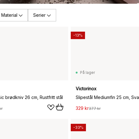
Material
Serier
-13%
På lager
Victorinox
ic brødkniv 26 cm, Rustfritt stål
Slipestål Mediumfin 25 cm, Sva
329 kr
kr
377 kr
-33%