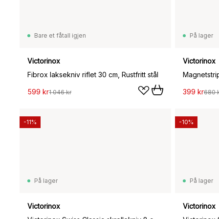
Bare et fåtall igjen
På lager
Victorinox
Victorinox
Fibrox laksekniv riflet 30 cm, Rustfritt stål
Magnetstri
599 kr
399 kr
1 046 kr
680 
-11%
-10%
På lager
På lager
Victorinox
Victorinox