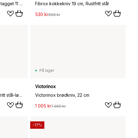
Swiss Classic pølse-/tomatkniv tagget 11 cm, Rød
Fibrox kokkekniv 19 cm, Rustfritt stål
530 kr
659 kr
På lager
Victorinox
Wood santokukniv 17 cm, Rustfritt stål-lønn
Victorinox brødkniv, 22 cm
1 005 kr
1 360 kr
-17%