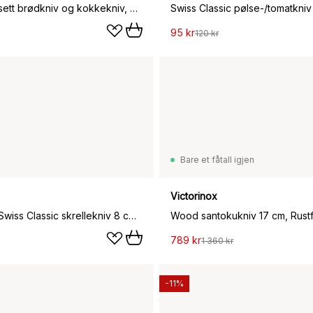
Wood knivsett brødkniv og kokkekniv, Rustfritt stål-lønn
95 kr
120 kr
Bare et fåtall igjen
Victorinox
Victorinox Swiss Classic skrellekniv 8 cm, Grønn
789 kr
1 360 kr
-11%