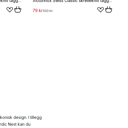
Victorinox Swiss Classic skrellekniv tagget 8 cm, Rød
Victorinox Swiss Classic skrellekniv tagget 8 cm, Grønn
79 kr
100 kr
onisk design. I tillegg
ordic Nest kan du