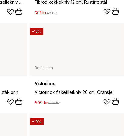
Swiss Classic grønnsaks- og skrellekniv tagget 8 cm, Grønn
Fibrox kokkekniv 12 cm, Rustfritt stål
301 kr
461 kr
-12%
Bestillt inn
Victorinox
 stål-lønn
Victorinox fiskefiletkniv 20 cm, Oransje
509 kr
576 kr
-10%