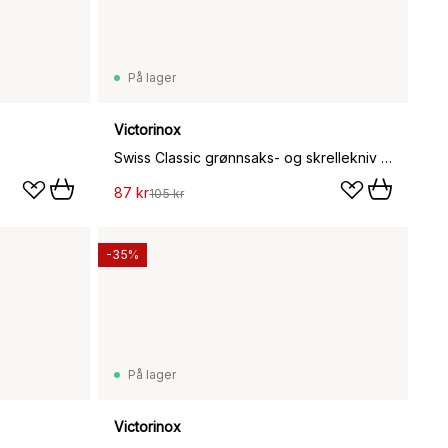
På lager
Victorinox
Swiss Classic grønnsaks- og skrellekniv tagget 8 cm, Gul
87 kr
105 kr
-35%
På lager
Victorinox