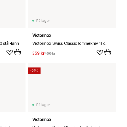
På lager
Victorinox
t stål-lønn
Victorinox Swiss Classic lommekniv 11 cm, Rød
359 kr
400 kr
-21%
På lager
Victorinox