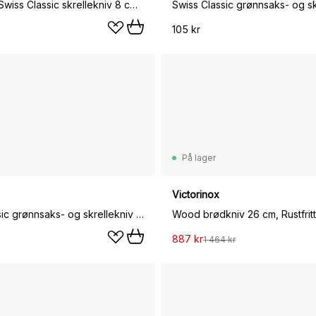
Victorinox Swiss Classic skrellekniv 8 cm, Gul
105 kr
På lager
Victorinox
Swiss Classic grønnsaks- og skrellekniv 8 cm, Svart
Wood brødkniv 26 cm, Rustfritt
887 kr
1 464 kr