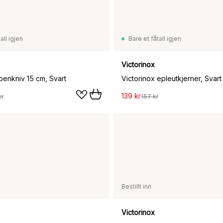
all igjen
Bare et fåtall igjen
Victorinox
benkniv 15 cm, Svart
Victorinox epleutkjerner, Svart
139 kr
kr
157 kr
Bestillt inn
Victorinox