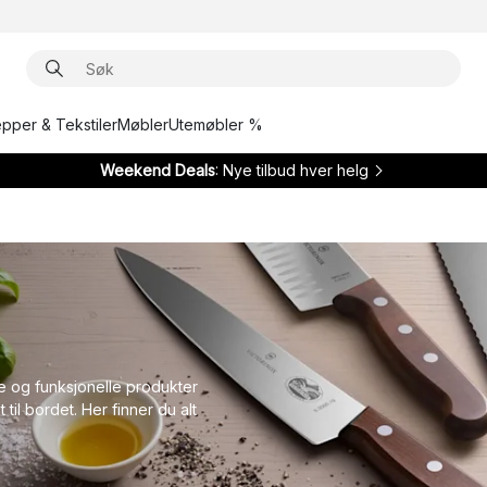
epper & Tekstiler
Møbler
Utemøbler %
Weekend Deals
: Nye tilbud hver helg
e og funksjonelle produkter
 til bordet. Her finner du alt