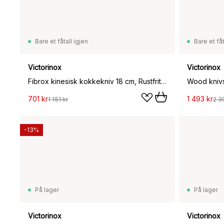
Bare et fåtall igjen
Bare et fåt
Victorinox
Victorinox
Fibrox kinesisk kokkekniv 18 cm, Rustfritt stål
701 kr
1 493 kr
1 151 kr
2 3
-13%
På lager
På lager
Victorinox
Victorinox