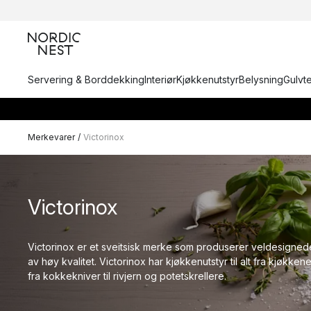
Servering & Borddekking
Interiør
Kjøkkenutstyr
Belysning
Gulvt
Merkevarer
/
Victorinox
Victorinox
Victorinox er et sveitsisk merke som produserer veldesigned
av høy kvalitet. Victorinox har kjøkkenutstyr til alt fra kjøkkenet
fra kokkekniver til rivjern og potetskrellere.