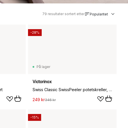
79
resultater sortert etter
Popularitet
-28%
På lager
Victorinox
rt
Swiss Classic SwissPeeler potetskreller, Rustfritt stål
249 kr
346 kr
-15%