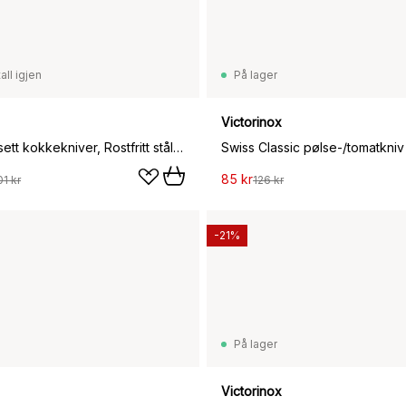
all igjen
På lager
Victorinox
Wood knivsett kokkekniver, Rostfritt stål-lønn
85 kr
01 kr
126 kr
-21%
På lager
Victorinox