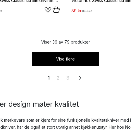
Victorinox Swiss Classic skrelleknivsett 3-deler, Svart
89 kr
kr
100 kr
Viser 36 av 79 produkter
Vise flere
1
2
3
der design møter kvalitet
sk merkevare som er kjent for sine funksjonelle kvalitetskniver med ik
dkniver
, har de også et stort utvalg annet kjøkkenutstyr. Her hos N