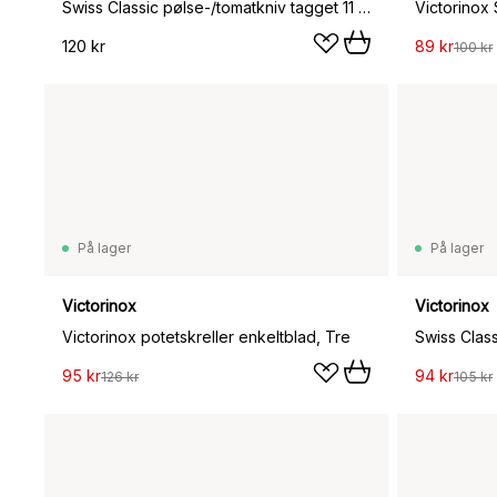
Swiss Classic pølse-/tomatkniv tagget 11 cm, Oransje
120 kr
89 kr
100 kr
På lager
På lager
Victorinox
Victorinox
Victorinox potetskreller enkeltblad, Tre
95 kr
94 kr
126 kr
105 kr