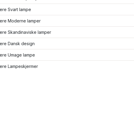
lere Svart lampe
flere Moderne lamper
lere Skandinaviske lamper
lere Dansk design
flere Umage lampe
flere Lampeskjermer