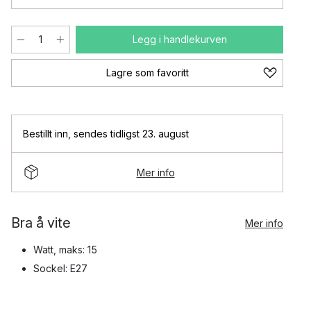
Legg i handlekurven
Lagre som favoritt
Bestillt inn
,
sendes tidligst 23. august
Mer info
Bra å vite
Mer info
Watt, maks: 15
Sockel: E27