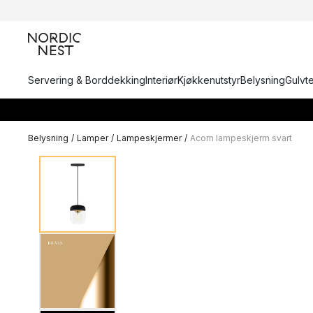
Servering & Borddekking
Interiør
Kjøkkenutstyr
Belysning
Gulvt
Belysning
/
Lamper
/
Lampeskjermer
/
Acorn lampeskjerm svart