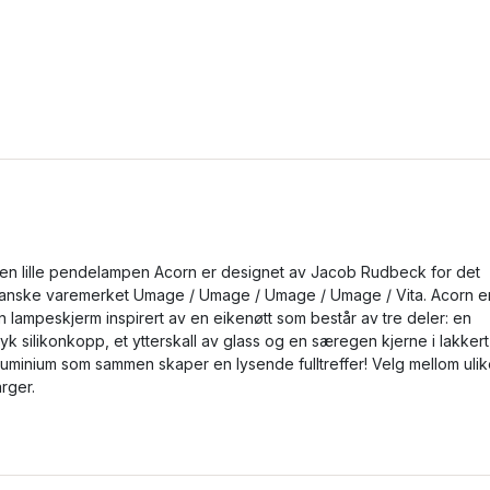
en lille pendelampen Acorn er designet av Jacob Rudbeck for det
anske varemerket Umage / Umage / Umage / Umage / Vita. Acorn e
n lampeskjerm inspirert av en eikenøtt som består av tre deler: en
yk silikonkopp, et ytterskall av glass og en særegen kjerne i lakkert
luminium som sammen skaper en lysende fulltreffer! Velg mellom uli
arger.