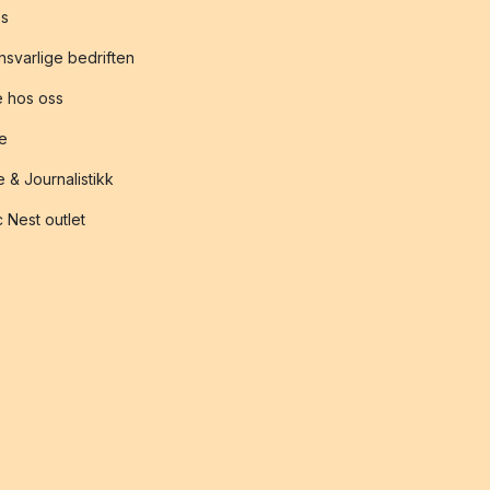
s
svarlige bedriften
 hos oss
te
 & Journalistikk
 Nest outlet