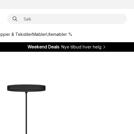
epper & Tekstiler
Møbler
Utemøbler %
Weekend Deals
: Nye tilbud hver helg