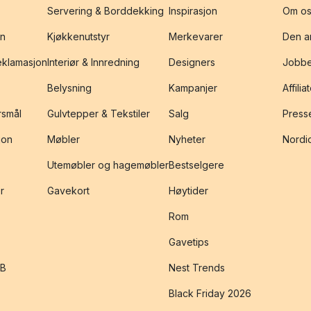
Servering & Borddekking
Inspirasjon
Om os
on
Kjøkkenutstyr
Merkevarer
Den an
reklamasjon
Interiør & Innredning
Designers
Jobbe
Belysning
Kampanjer
Affilia
rsmål
Gulvtepper & Tekstiler
Salg
Presse
jon
Møbler
Nyheter
Nordic
Utemøbler og hagemøbler
Bestselgere
r
Gavekort
Høytider
Rom
Gavetips
2B
Nest Trends
Black Friday 2026