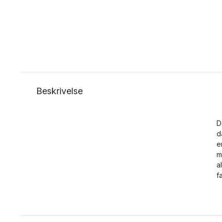
Beskrivelse
D
d
e
m
a
f