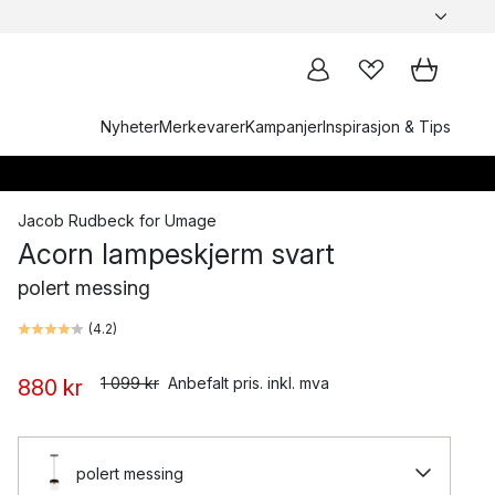
Nyheter
Merkevarer
Kampanjer
Inspirasjon & Tips
Jacob Rudbeck
for
Umage
Acorn lampeskjerm svart
polert messing
(
4.2
)
1 099 kr
Anbefalt pris. inkl. mva
880 kr
polert messing