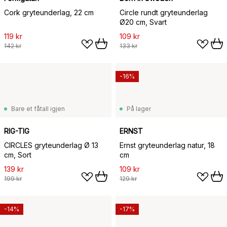
Cork gryteunderlag, 22 cm
Circle rundt gryteunderlag
Ø20 cm, Svart
119 kr
109 kr
142 kr
133 kr
-16%
Bare et fåtall igjen
På lager
RIG-TIG
ERNST
CIRCLES gryteunderlag Ø 13
Ernst gryteunderlag natur, 18
cm, Sort
cm
139 kr
109 kr
199 kr
129 kr
-14%
-17%