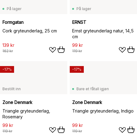
På lager
På lager
Formgatan
ERNST
Cork gryteunderlag, 25 cm
Ernst gryteunderlag natur, 14,5
cm
139 kr
99 kr
162 kr
119 kr
-17%
-17%
Bestillt inn
Bare et fåtall igjen
Zone Denmark
Zone Denmark
Triangle gryteunderlag,
Triangle gryteunderlag, Indigo
Rosemary
99 kr
99 kr
119 kr
119 kr