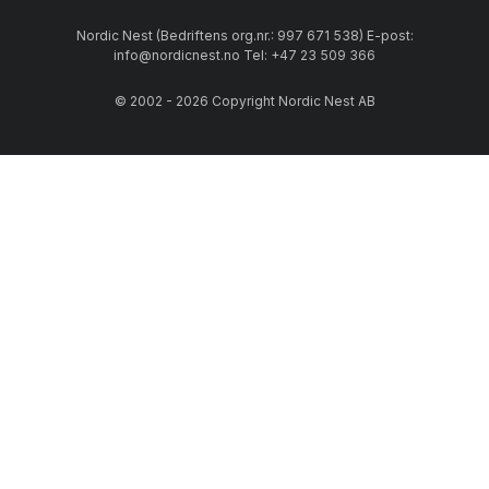
Nordic Nest (Bedriftens org.nr.: 997 671 538) E-post:
info@nordicnest.no Tel: +47 23 509 366
© 2002 - 2026 Copyright Nordic Nest AB