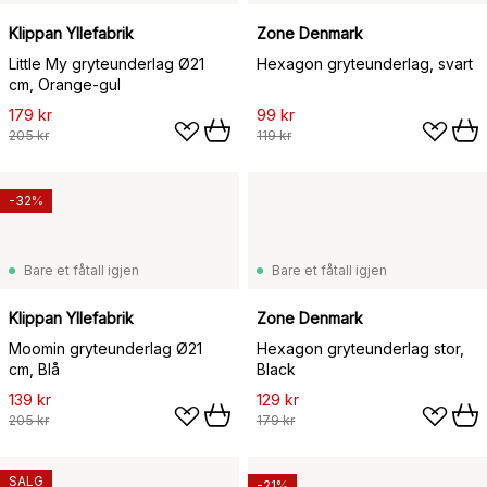
Klippan Yllefabrik
Zone Denmark
Little My gryteunderlag Ø21
Hexagon gryteunderlag, svart
cm, Orange-gul
179 kr
99 kr
205 kr
119 kr
-32%
Bare et fåtall igjen
Bare et fåtall igjen
Klippan Yllefabrik
Zone Denmark
Moomin gryteunderlag Ø21
Hexagon gryteunderlag stor,
cm, Blå
Black
139 kr
129 kr
205 kr
179 kr
SALG
-21%