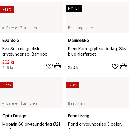
NYHET
-42%
Bare et fåtall igjen
Bestillingsvare
Eva Solo
Marimekko
Eva Solo magnetisk
Pieni Kurre gryteunderlag, Sky
gryteunderlag, Bamboo
blue-flerfarget
262 kr
230 kr
449 kr
-15%
-23%
Bare et fåtall igjen
Bestillt inn
Opto Design
Ferm Living
Moomin 80 gryteunderlag Ø21
Pond gryteunderlag 3 deler,