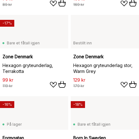
89 kr
169 kr
-17%
Bare et fåtall igjen
Bestillt inn
Zone Denmark
Zone Denmark
Hexagon gryteunderlag,
Hexagon gryteunderlag stor,
Terrakotta
Warm Grey
99 kr
129 kr
119 kr
179 kr
-16%
-18%
På lager
Bare et fåtall igjen
Formgatan
Born In Sweden