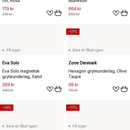
cm, Rosa
Aluminium
179 kr
664 kr
210 kr
859 kr
-17%
På lager
Bare et fåtall igjen
Eva Solo
Zone Denmark
Eva Solo magnetisk
Hexagon gryteunderlag, Olive
gryteunderlag, Sand
Taupe
269 kr
99 kr
449 kr
119 kr
-13%
-17%
Bare et fåtall igjen
På lager