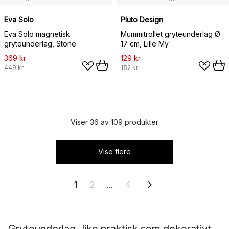
Eva Solo
Pluto Design
Eva Solo magnetisk
Mummitrollet gryteunderlag Ø
gryteunderlag, Stone
17 cm, Lille My
369 kr
129 kr
449 kr
152 kr
Viser 36 av 109 produkter
Vise flere
1
2
...
4
Gryteunderlag- like praktisk som dekorativt