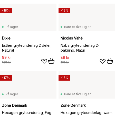
-18%
-19%
På lager
Bare et fåtall igjen
Dixie
Nicolas Vahé
Esther gryteunderlag 2 deler,
Naba gryteunderlag 2-
Natural
pakning, Natur
99 kr
89 kr
120 kr
110 kr
-17%
-17%
På lager
Bare et fåtall igjen
Zone Denmark
Zone Denmark
Hexagon gryteunderlag, Fog
Hexagon gryteunderlag, warm