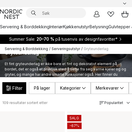
Servering & Borddekking
Interiør
Kjøkkenutstyr
Belysning
Gulvtepper 
Summer Sale:
20–70 %
på tusenvis av designfavoritter*
Servering & Borddekking
/
Serveringsutstyr
/
Gryteunderlag
Gryteunderlag
Et fint gryteunderlag er ikke bare et fint og dekorativt element på
bordet, det er også et praktisk sted å sette fra seg varme kjeler og og
gryter, og mange har andre smarte funksjoner også. Her finner du
gryteunderlag, kjeleunderlag og bordskånere fra kjente merkevarer.
Filter
På lager
Kategorier
Merkevarer
109
resultater sortert etter
Popularitet
SALG
-67%