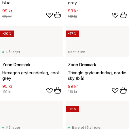
blue
grey
99 kr
99 kr
119 kr
119 kr
-20%
-17%
På lager
Bestillt inn
Zone Denmark
Zone Denmark
Hexagon gryteunderlag, cool
Triangle gryteunderlag, nordic
grey
sky (blå)
95 kr
99 kr
119 kr
119 kr
-15%
På lager
Bare et fåtall igjen