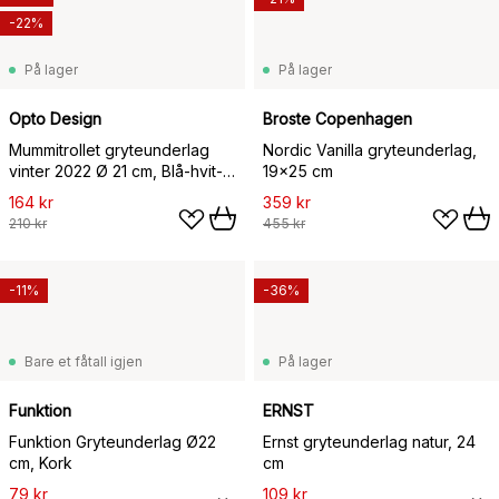
-22%
På lager
På lager
Opto Design
Broste Copenhagen
Mummitrollet gryteunderlag
Nordic Vanilla gryteunderlag,
vinter 2022 Ø 21 cm, Blå-hvit-
19x25 cm
rosa
164 kr
359 kr
210 kr
455 kr
-11%
-36%
Bare et fåtall igjen
På lager
Funktion
ERNST
Funktion Gryteunderlag Ø22
Ernst gryteunderlag natur, 24
cm, Kork
cm
79 kr
109 kr