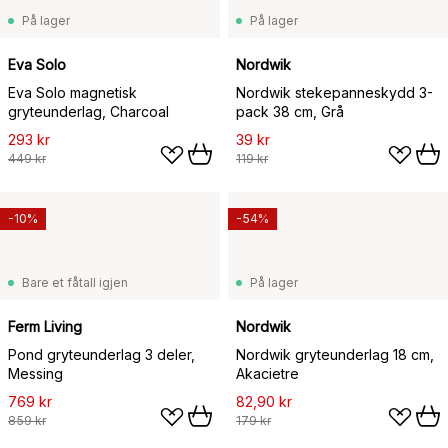
På lager
På lager
Eva Solo
Nordwik
Eva Solo magnetisk
Nordwik stekepanneskydd 3-
gryteunderlag, Charcoal
pack 38 cm, Grå
293 kr
39 kr
449 kr
119 kr
-10%
-54%
Bare et fåtall igjen
På lager
Ferm Living
Nordwik
Pond gryteunderlag 3 deler,
Nordwik gryteunderlag 18 cm,
Messing
Akacietre
769 kr
82,90 kr
859 kr
179 kr