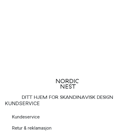
Nordic Kitchen gryteunderlag fra
Eva Solo
Pond gryteunderlag fra
Ferm Living
Liv kjeleunderlag fra
House Doctor
Gryteunderlag av tre
Tre er et vakkert materiale som passer perfekt som
kjeleunderlag, og gir borddekkingen din en naturlig varme. Er
du glad i den rustikke stilen, er en borskåner i tre et perfekt
valg. Populære gryteunderlag i tre kan du blant annet finne
hos
Sagaform
, samt i serien Trivets fra
Warm Nordic
.
Gryteunderlag med smart design og
DITT HJEM FOR SKANDINAVISK DESIGN
KUNDSERVICE
gjennomtenkte funksjoner
Kundeservice
Flere av bordskånerne i vårt sortiment har et smart og
gjennomtenkt design. Eksempel på dette er magnetiske
Retur & reklamasjon
gryteunderlag fra Eva Solo. Gryteunderlaget består av to