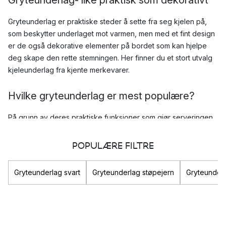
Gryteunderlag er praktiske steder å sette fra seg kjelen på,
som beskytter underlaget mot varmen, men med et fint design
er de også dekorative elementer på bordet som kan hjelpe
deg skape den rette stemningen. Her finner du et stort utvalg
kjeleunderlag fra kjente merkevarer.
Hvilke gryteunderlag er mest populære?
På grunn av deres praktiske funksjoner som gjør serveringen
mye enklere, er kjeleunderlag nesten essesnielt kjøkkenutstyr
å ha. De kommer også i en rekke ulike design, former og
POPULÆRE FILTRE
materialer slik at det er lett å finne noe som passer for ulike
borddekkinger og ulike stiler.
Gryteunderlag svart
Gryteunderlag støpejern
Gryteunderl
Her finner du et stort utvalg bordskånere fra kjente
merkevarer som for eksempel
Skagerak
og
MEN AT WORK
.
Topp tre mest populære kjeleunderlag