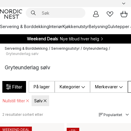
Servering & Borddekking
Interiør
Kjøkkenutstyr
Belysning
Gulvtepper 
Weekend Deals
: Nye tilbud hver helg
Servering & Borddekking
/
Serveringsutstyr
/
Gryteunderlag
/
Gryteunderlag sølv
Gryteunderlag sølv
Filter
På lager
Kategorier
Merkevarer
Nullstill filter
Sølv
2
resultater sortert etter
Popularitet
WEEKEND DEAL
-11%