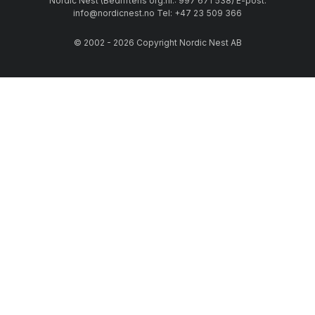
Nordic Nest (Bedriftens org.nr.: 997 671 538) E-post:
info@nordicnest.no Tel: +47 23 509 366
© 2002 - 2026 Copyright Nordic Nest AB