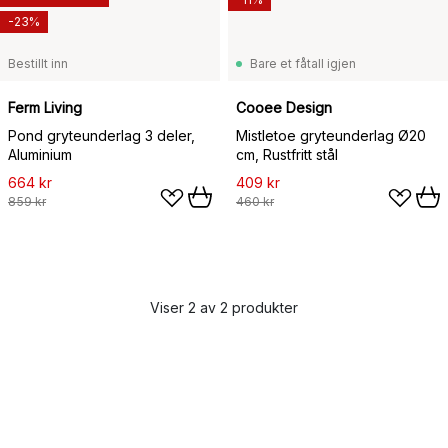
-23%
Bestillt inn
Bare et fåtall igjen
Ferm Living
Cooee Design
Pond gryteunderlag 3 deler,
Mistletoe gryteunderlag Ø20
Aluminium
cm, Rustfritt stål
664 kr
409 kr
859 kr
460 kr
Viser 2 av 2 produkter