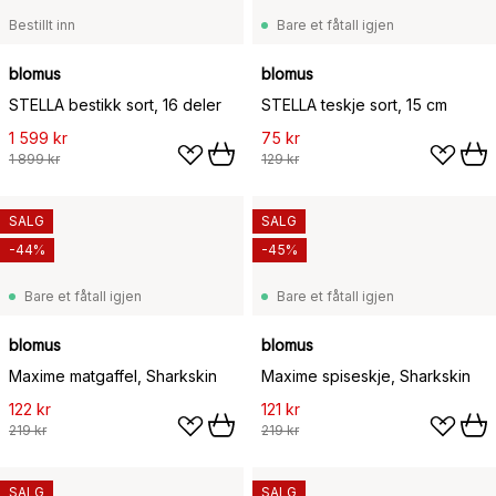
Bestillt inn
Bare et fåtall igjen
blomus
blomus
STELLA bestikk sort, 16 deler
STELLA teskje sort, 15 cm
1 599 kr
75 kr
1 899 kr
129 kr
SALG
SALG
-44%
-45%
Bare et fåtall igjen
Bare et fåtall igjen
blomus
blomus
Maxime matgaffel, Sharkskin
Maxime spiseskje, Sharkskin
122 kr
121 kr
219 kr
219 kr
SALG
SALG