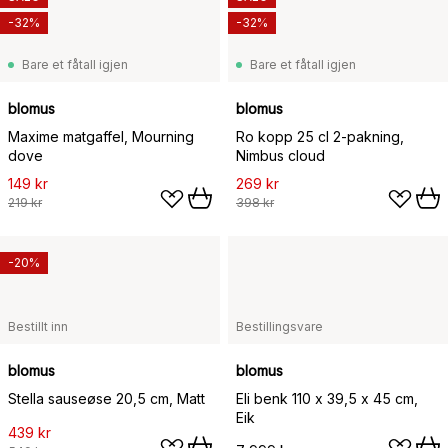
-32%
-32%
Bare et fåtall igjen
Bare et fåtall igjen
blomus
blomus
Maxime matgaffel, Mourning
Ro kopp 25 cl 2-pakning,
dove
Nimbus cloud
149 kr
269 kr
219 kr
398 kr
-20%
Bestillt inn
Bestillingsvare
blomus
blomus
Stella sauseøse 20,5 cm, Matt
Eli benk 110 x 39,5 x 45 cm,
Eik
439 kr