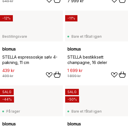
7 999 kr
549 kr
-12%
-11%
Bestillingsvare
Bare et fåtall igjen
blomus
blomus
STELLA espressoskje sølv 4-
STELLA bestikksett
pakning, 11 cm
champagne, 16 deler
439 kr
1 699 kr
499 kr
1 899 kr
SALG
SALG
-44%
-50%
På lager
Bare et fåtall igjen
blomus
blomus