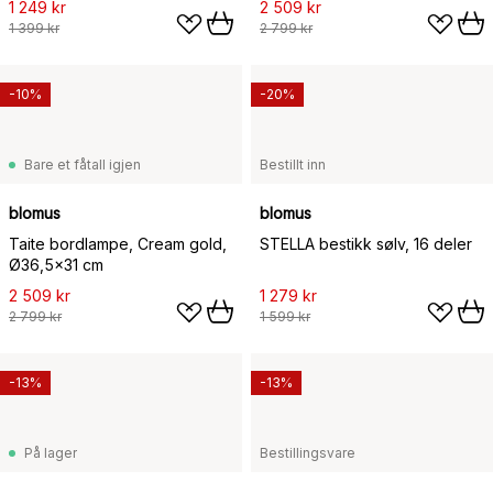
1 249 kr
2 509 kr
1 399 kr
2 799 kr
-10%
-20%
Bare et fåtall igjen
Bestillt inn
blomus
blomus
Taite bordlampe, Cream gold,
STELLA bestikk sølv, 16 deler
Ø36,5x31 cm
2 509 kr
1 279 kr
2 799 kr
1 599 kr
-13%
-13%
På lager
Bestillingsvare