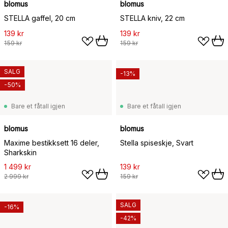
blomus
blomus
STELLA gaffel, 20 cm
STELLA kniv, 22 cm
139 kr
139 kr
159 kr
159 kr
SALG
-13%
-50%
Bare et fåtall igjen
Bare et fåtall igjen
blomus
blomus
Maxime bestikksett 16 deler,
Stella spiseskje, Svart
Sharkskin
1 499 kr
139 kr
2 999 kr
159 kr
SALG
-16%
-42%