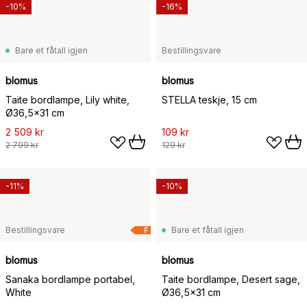
-10%
-16%
Bare et fåtall igjen
Bestillingsvare
blomus
blomus
Taite bordlampe, Lily white,
STELLA teskje, 15 cm
Ø36,5x31 cm
2 509 kr
109 kr
2 799 kr
129 kr
-11%
-10%
Bestillingsvare
Bare et fåtall igjen
F
blomus
blomus
Sanaka bordlampe portabel,
Taite bordlampe, Desert sage,
White
Ø36,5x31 cm