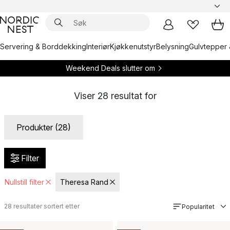
Servering & Borddekking
Interiør
Kjøkkenutstyr
Belysning
Gulvtepper 
Weekend Deals slutter om
Viser
28
resultat for
Produkter (28)
Filter
Nullstill filter
Theresa Rand
28
resultater sortert etter
Popularitet