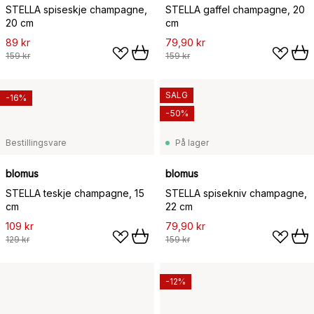
STELLA spiseskje champagne,
STELLA gaffel champagne, 20
20 cm
cm
89 kr
79,90 kr
159 kr
159 kr
SALG
-16%
-50%
Bestillingsvare
På lager
blomus
blomus
STELLA teskje champagne, 15
STELLA spisekniv champagne,
cm
22 cm
109 kr
79,90 kr
129 kr
159 kr
-12%