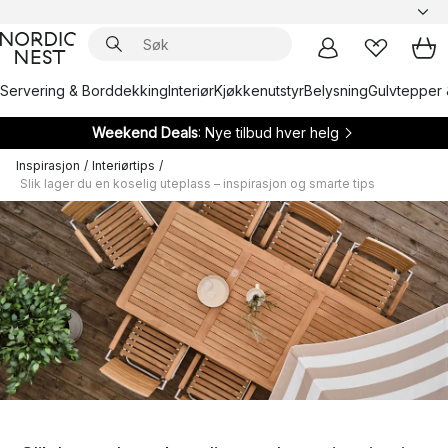
Servering & Borddekking
Interiør
Kjøkkenutstyr
Belysning
Gulvtepper 
Weekend Deals
: Nye tilbud hver helg
Inspirasjon
/
Interiørtips
/
Slik lager du en koselig uteplass – inspirasjon og smarte tips