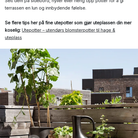
Sett dem på sidebord, hyller eller heng opp potter for å gi
terrassen en lun og innbydende følelse.
Se flere tips her på fine utepotter som gjør uteplassen din mer
koselig:
Utepotter – utendørs blomsterpotter til hage &
uteplass
866 kr