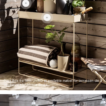
2 922 kr
Plant Box fra ferm LIVING er perfekte møbel for terrassen din å
oppbevare krukkene dine i