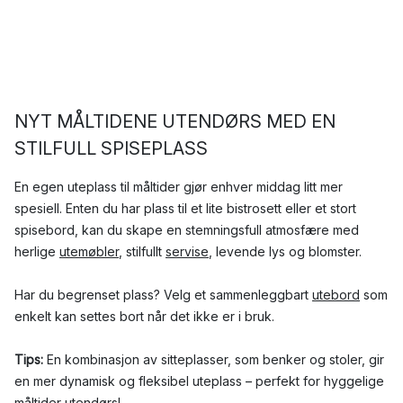
NYT MÅLTIDENE UTENDØRS MED EN
STILFULL SPISEPLASS
En egen uteplass til måltider gjør enhver middag litt mer
spesiell. Enten du har plass til et lite bistrosett eller et stort
spisebord, kan du skape en stemningsfull atmosfære med
herlige
utemøbler
, stilfullt
servise
, levende lys og blomster.
Har du begrenset plass? Velg et sammenleggbart
utebord
som
enkelt kan settes bort når det ikke er i bruk.
Tips:
En kombinasjon av sitteplasser, som benker og stoler, gir
en mer dynamisk og fleksibel uteplass – perfekt for hyggelige
måltider utendørs!