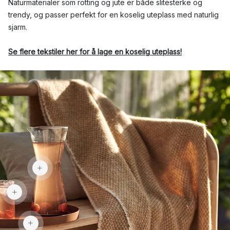
Naturmaterialer som rotting og jute er både slitesterke og
trendy, og passer perfekt for en koselig uteplass med naturlig
sjarm.
Se flere tekstiler her for å lage en koselig uteplass!
805 kr
295 kr
539 kr