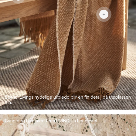
599 kr
Scandi Livings nydelige ullpledd blir en fin detalj på uteplassen
din.
Gyng deg til ro med ferm LIVING sin hengestol