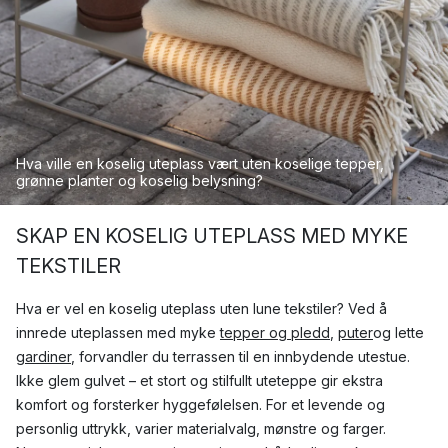
Hva ville en koselig uteplass vært uten koselige tepper,
grønne planter og koselig belysning?
SKAP EN KOSELIG UTEPLASS MED MYKE
TEKSTILER
Hva er vel en koselig uteplass uten lune tekstiler? Ved å
innrede uteplassen med myke
tepper og pledd
,
puter
og lette
gardiner
, forvandler du terrassen til en innbydende utestue.
Ikke glem gulvet – et stort og stilfullt uteteppe gir ekstra
komfort og forsterker hyggefølelsen. For et levende og
personlig uttrykk, varier materialvalg, mønstre og farger.