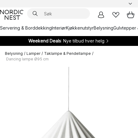
Servering & Borddekking
Interiør
Kjøkkenutstyr
Belysning
Gulvtepper 
Weekend Deals
: Nye tilbud hver helg
Belysning
/
Lamper
/
Taklampe & Pendellampe
/
Dancing lampe Ø95 cm