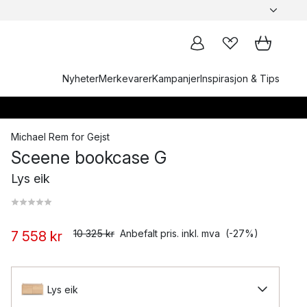
Nyheter
Merkevarer
Kampanjer
Inspirasjon & Tips
Michael Rem
for
Gejst
Sceene bookcase G
Lys eik
10 325 kr
Anbefalt pris. inkl. mva
(-27%)
7 558 kr
Lys eik