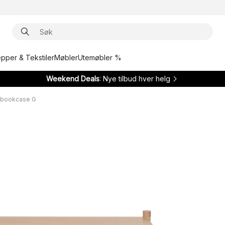
epper & Tekstiler
Møbler
Utemøbler %
Weekend Deals
: Nye tilbud hver helg
 bookcase G