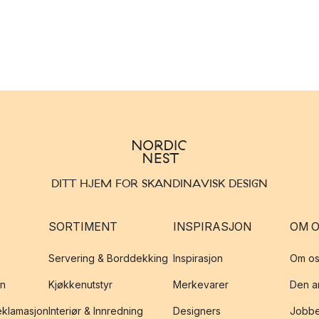
DITT HJEM FOR SKANDINAVISK DESIGN
SORTIMENT
INSPIRASJON
OM 
Servering & Borddekking
Inspirasjon
Om os
on
Kjøkkenutstyr
Merkevarer
Den an
reklamasjon
Interiør & Innredning
Designers
Jobbe