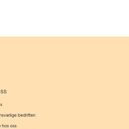
OSS
s
svarlige bedriften
 hos oss