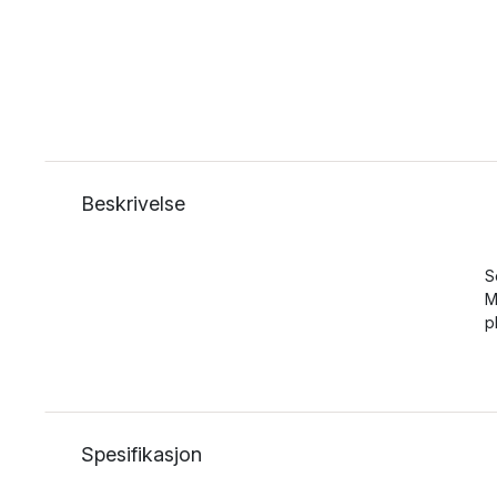
Beskrivelse
S
M
p
Spesifikasjon