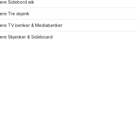
lere Sidebord eik
lere Tre skjenk
flere TV benker & Mediabenker
lere Skjenker & Sideboard