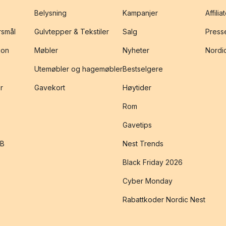
Belysning
Kampanjer
Affilia
rsmål
Gulvtepper & Tekstiler
Salg
Presse
jon
Møbler
Nyheter
Nordic
Utemøbler og hagemøbler
Bestselgere
r
Gavekort
Høytider
Rom
Gavetips
2B
Nest Trends
Black Friday 2026
Cyber Monday
Rabattkoder Nordic Nest