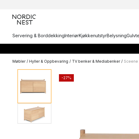
Servering & Borddekking
Interiør
Kjøkkenutstyr
Belysning
Gulvt
Møbler
/
Hyller & Oppbevaring
/
TV benker & Mediabenker
/
Sceene
-27%