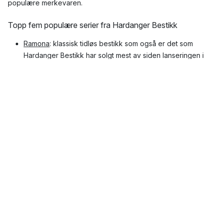
populære merkevaren.
Topp fem populære serier fra Hardanger Bestikk
Ramona
: klassisk tidløs bestikk som også er det som
Hardanger Bestikk har solgt mest av siden lanseringen i
1982.
Carina
: vakkert bestikk med myke, runde former, og er
den yngste av “de tre søstre” bestående av Ramona, Silje
og Carina.
Nina
: dekoren er inspirert av mønstet og motiv som er
vanlig i rosemaling.
Fjord
: bestikket har et enkelt formspråk og er inspirert av
skandinavisk minimalisme.
Kristin
: bestikket er prydet av et mønster som har hentet
inspirasjon fra treskjæring.
Hvilke produkter fra Hardanger Bestikk er
mest populære?