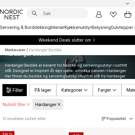
Servering & Borddekking
Interiør
Kjøkkenutstyr
Belysning
Gulvtepper 
Weekend Deals slutter om
Merkevarer
/
Hardanger Bestikk
Hardanger Bestikk
Hardanger Bestikk er berømt for bestikk og serveringsutstyr i rustfritt
stål. Designet er inspirert av den vakre, urnorske naturen i Hardanger.
Her finner du bestikk og serveringsutstyr i rustfritt stål fra Hardanger
Bestikk.
Filter
På lager
Kategorier
Farger
Mate
Nullstill filter
Hardanger
12
resultater sortert etter
Popularitet
SALG