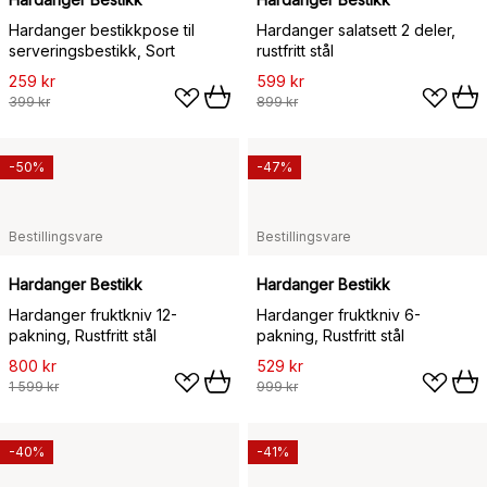
Hardanger bestikkpose til
Hardanger salatsett 2 deler,
serveringsbestikk, Sort
rustfritt stål
259 kr
599 kr
399 kr
899 kr
-50%
-47%
Bestillingsvare
Bestillingsvare
Hardanger Bestikk
Hardanger Bestikk
Hardanger fruktkniv 12-
Hardanger fruktkniv 6-
pakning, Rustfritt stål
pakning, Rustfritt stål
800 kr
529 kr
1 599 kr
999 kr
-40%
-41%