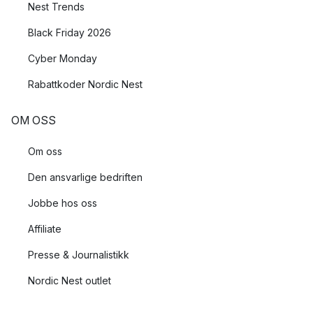
Nest Trends
Noen år senere hadde de utvidet til å bli et par ansatte. På
1970-tallet flyttet Hardanger Bestikk inn i fabrikklokaler, og det
Black Friday 2026
var nå de for alvor begynte å produsere bestikk i stål.
Cyber Monday
Hardanger Bestikk er i dag svært populære bestikk og
serveringstilbehør i norske hjem, og drives fremdeles av
Rabattkoder Nordic Nest
familien Leikvoll.
OM OSS
Om oss
Den ansvarlige bedriften
Jobbe hos oss
Affiliate
Presse & Journalistikk
Nordic Nest outlet