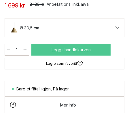
2 126 kr
Anbefalt pris. inkl. mva
1 699 kr
Ø 33,5 cm
Legg i handlekurven
Lagre som favoritt
Bare et fåtall igjen
,
På lager
Mer info