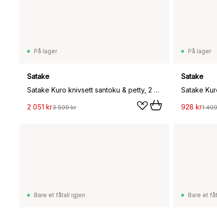
På lager
På lager
Satake
Satake
Satake Kuro knivsett santoku & petty, 2 deler
Satake Kur
2 051 kr
928 kr
3 599 kr
1 499
Bare et fåtall igjen
Bare et fåt