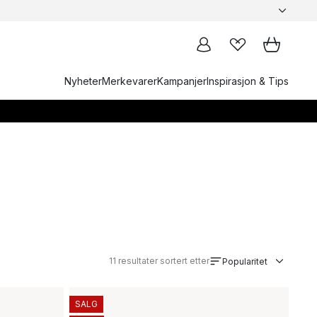
Nyheter
Merkevarer
Kampanjer
Inspirasjon & Tips
11
resultater sortert etter
Popularitet
SALG