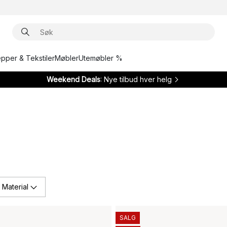
epper & Tekstiler
Møbler
Utemøbler %
Weekend Deals
: Nye tilbud hver helg
Material
SALG