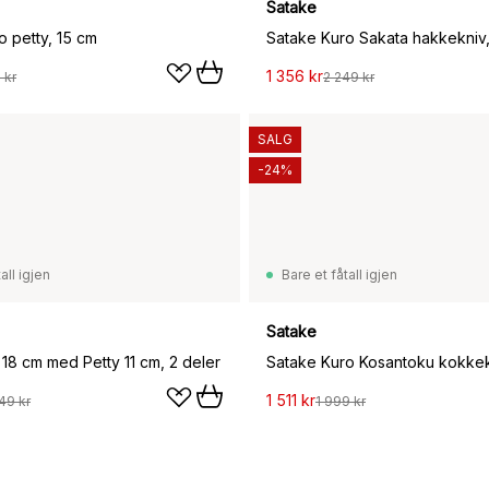
Satake
o petty, 15 cm
Satake Kuro Sakata hakkekniv,
1 356 kr
 kr
2 249 kr
SALG
-24%
all igjen
Bare et fåtall igjen
Satake
 18 cm med Petty 11 cm, 2 deler
1 511 kr
49 kr
1 999 kr