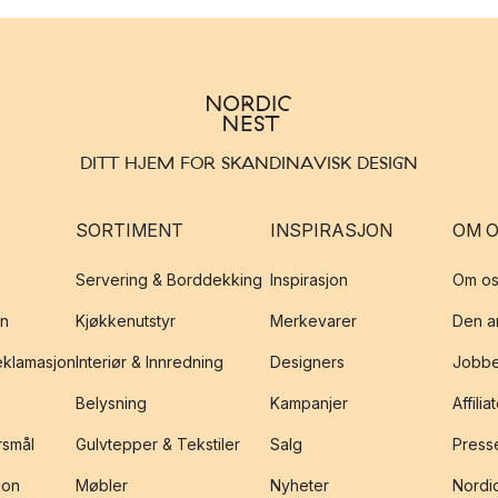
DITT HJEM FOR SKANDINAVISK DESIGN
SORTIMENT
INSPIRASJON
OM 
Servering & Borddekking
Inspirasjon
Om os
on
Kjøkkenutstyr
Merkevarer
Den an
reklamasjon
Interiør & Innredning
Designers
Jobbe
Belysning
Kampanjer
Affilia
rsmål
Gulvtepper & Tekstiler
Salg
Presse
jon
Møbler
Nyheter
Nordic