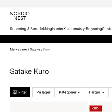
Servering & Borddekking
Interiør
Kjøkkenutstyr
Belysning
Gulvt
Merkevarer
/
Satake
/
Kuro
Satake Kuro
Filter
På lager
Kategorier
Farger
-38%