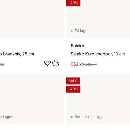
-40%
På lager
Satake
o brødkniv, 25 cm
Satake Kuro chopper, 18 cm
962 kr
 kr
1 599 kr
SALG
-40%
all igjen
Bare et fåtall igjen