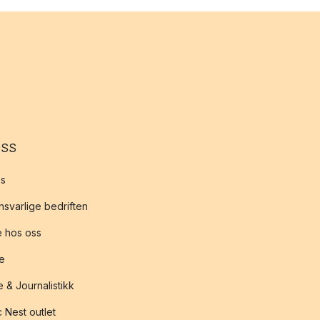
OSS
s
svarlige bedriften
 hos oss
te
 & Journalistikk
 Nest outlet