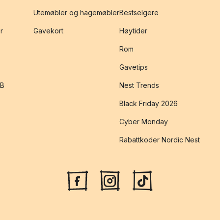
Utemøbler og hagemøbler
Bestselgere
r
Gavekort
Høytider
Rom
Gavetips
2B
Nest Trends
Black Friday 2026
Cyber Monday
Rabattkoder Nordic Nest