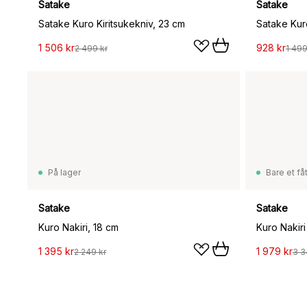
Satake
Satake
Satake Kuro Kiritsukekniv, 23 cm
Satake Kur
1 506 kr
928 kr
2 499 kr
1 499
På lager
Bare et fåt
Satake
Satake
Kuro Nakiri, 18 cm
Kuro Nakiri
1 395 kr
1 979 kr
2 249 kr
3 3