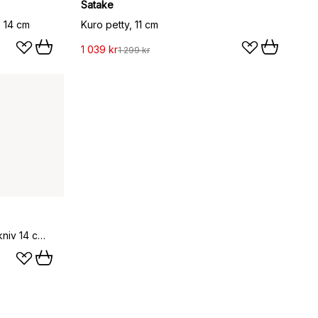
Satake
 14 cm
Kuro petty, 11 cm
1 039 kr
1 299 kr
Satake Kuro Kosantoku kokkekniv 14 cm, Stål