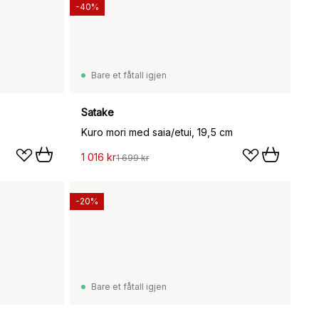
-40%
Bare et fåtall igjen
Satake
Kuro mori med saia/etui, 19,5 cm
1 016 kr
1 699 kr
-20%
Bare et fåtall igjen