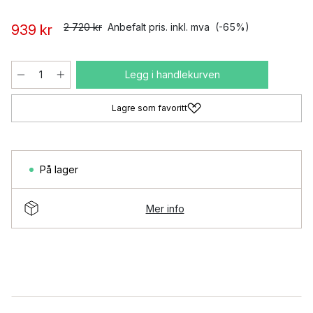
2 720 kr
Anbefalt pris. inkl. mva
(-65%)
939 kr
Legg i handlekurven
Lagre som favoritt
På lager
Mer info