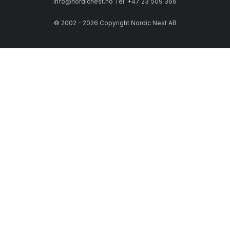
info@nordicnest.no Tel: +47 23 509 366
© 2002 - 2026 Copyright Nordic Nest AB