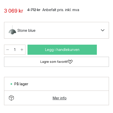
4 712 kr
Anbefalt pris. inkl. mva
3 069 kr
Stone blue
Legg i handlekurven
Lagre som favoritt
På lager
Mer info