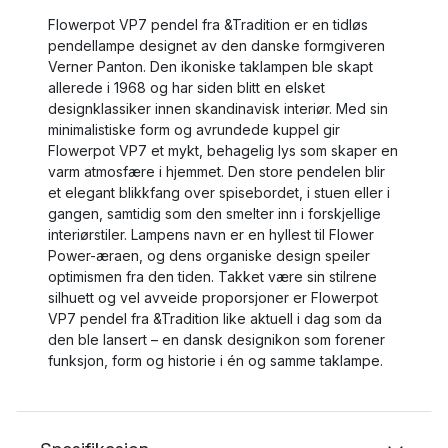
Flowerpot VP7 pendel fra &Tradition er en tidløs
pendellampe designet av den danske formgiveren
Verner Panton. Den ikoniske taklampen ble skapt
allerede i 1968 og har siden blitt en elsket
designklassiker innen skandinavisk interiør. Med sin
minimalistiske form og avrundede kuppel gir
Flowerpot VP7 et mykt, behagelig lys som skaper en
varm atmosfære i hjemmet. Den store pendelen blir
et elegant blikkfang over spisebordet, i stuen eller i
gangen, samtidig som den smelter inn i forskjellige
interiørstiler. Lampens navn er en hyllest til Flower
Power-æraen, og dens organiske design speiler
optimismen fra den tiden. Takket være sin stilrene
silhuett og vel avveide proporsjoner er Flowerpot
VP7 pendel fra &Tradition like aktuell i dag som da
den ble lansert – en dansk designikon som forener
funksjon, form og historie i én og samme taklampe.