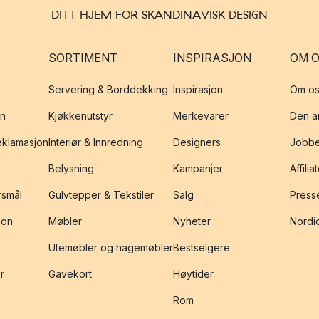
DITT HJEM FOR SKANDINAVISK DESIGN
SORTIMENT
INSPIRASJON
OM 
Servering & Borddekking
Inspirasjon
Om os
on
Kjøkkenutstyr
Merkevarer
Den an
reklamasjon
Interiør & Innredning
Designers
Jobbe
Belysning
Kampanjer
Affilia
rsmål
Gulvtepper & Tekstiler
Salg
Presse
jon
Møbler
Nyheter
Nordic
Utemøbler og hagemøbler
Bestselgere
r
Gavekort
Høytider
Rom