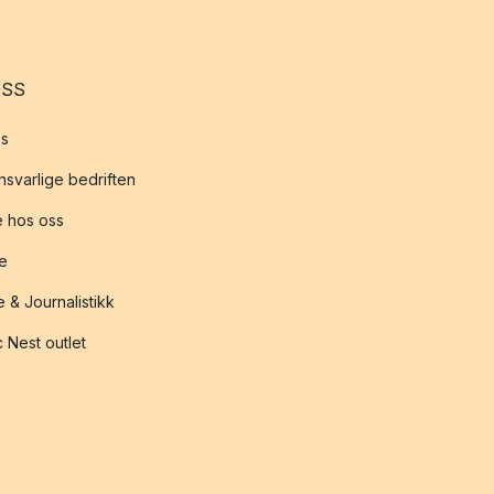
OSS
s
svarlige bedriften
 hos oss
te
 & Journalistikk
 Nest outlet