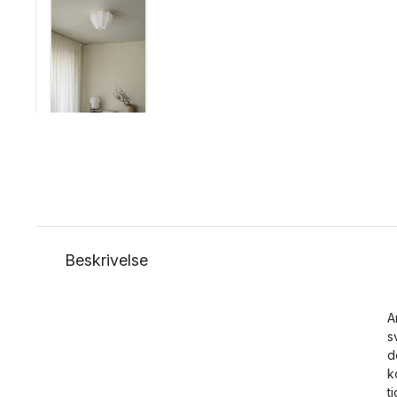
Beskrivelse
A
s
d
k
t