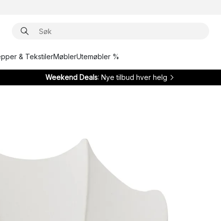
epper & Tekstiler
Møbler
Utemøbler %
Weekend Deals
: Nye tilbud hver helg