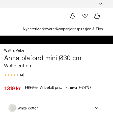
Nyheter
Merkevarer
Kampanjer
Inspirasjon & Tips
Watt & Veke
Anna plafond mini Ø30 cm
White cotton
(
4
)
1 986 kr
Anbefalt pris. inkl. mva
(-34%)
1 319 kr
White cotton