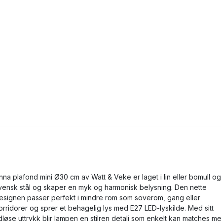
nna plafond mini Ø30 cm av Watt & Veke er laget i lin eller bomull og
vensk stål og skaper en myk og harmonisk belysning. Den nette
esignen passer perfekt i mindre rom som soverom, gang eller
orridorer og sprer et behagelig lys med E27 LED-lyskilde. Med sitt
idløse uttrykk blir lampen en stilren detalj som enkelt kan matches m