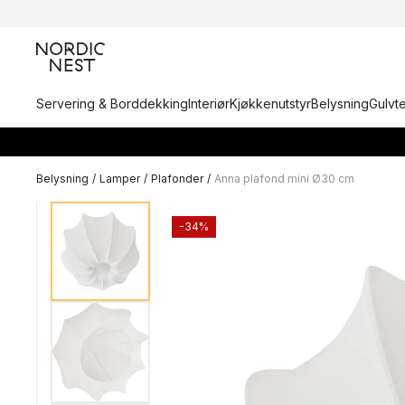
Servering & Borddekking
Interiør
Kjøkkenutstyr
Belysning
Gulvt
Belysning
/
Lamper
/
Plafonder
/
Anna plafond mini Ø30 cm
-34%