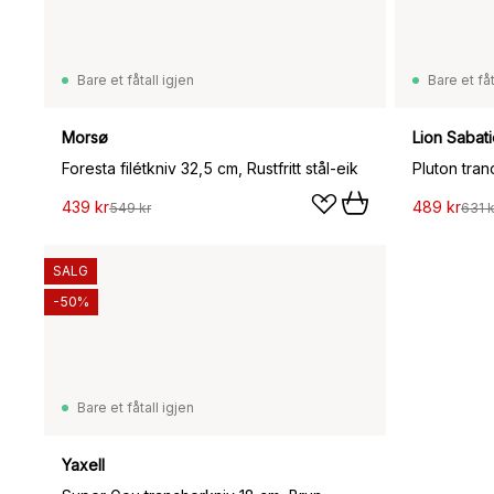
Bare et fåtall igjen
Bare et fåt
Morsø
Lion Sabati
Foresta filétkniv 32,5 cm, Rustfritt stål-eik
Pluton tran
439 kr
489 kr
549 kr
631 k
SALG
-50%
Bare et fåtall igjen
Yaxell