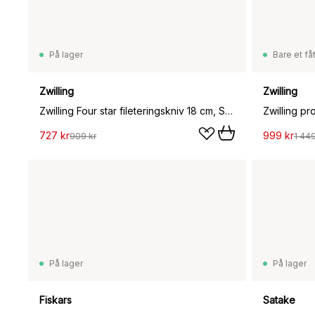
På lager
Bare et fåt
Zwilling
Zwilling
Zwilling Four star fileteringskniv 18 cm, Svart-rustfritt stål
727 kr
999 kr
909 kr
1 449
På lager
På lager
Fiskars
Satake