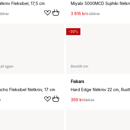
ékniv Fleksibel, 17,5 cm
Miyabi 5000MCD Sujihiki filékn
3 816 kr
99 kr
5 209 kr
-30%
all igjen
Bestillt inn
Fiskars
ho Fleksibel filetkniv, 17 cm
Hard Edge filékniv 22 cm, Rustfr
399 kr
r
569 kr