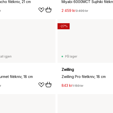
cho filékniv, 21 cm
Miyabi 6000MCT Sujihiki filékn
2 459 kr
r
3 499 kr
-27%
all igjen
På lager
Zwilling
urmet filékniv, 18 cm
Zwilling Pro filetkniv, 18 cm
843 kr
r
1 159 kr