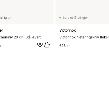
all igjen
Bare et fåtall igjen
er
Victorinox
cherkniv 20 cm, Stål-svart
628 kr
r