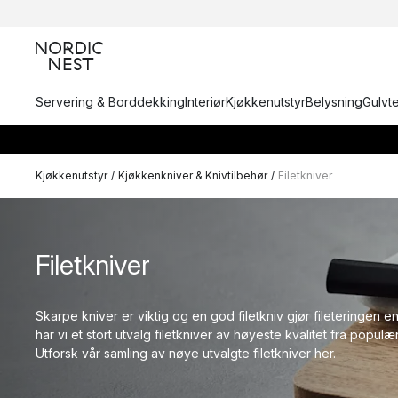
Servering & Borddekking
Interiør
Kjøkkenutstyr
Belysning
Gulvt
Kjøkkenutstyr
/
Kjøkkenkniver & Knivtilbehør
/
Filetkniver
Filetkniver
Skarpe kniver er viktig og en god filetkniv gjør fileteringen 
har vi et stort utvalg filetkniver av høyeste kvalitet fra popu
Utforsk vår samling av nøye utvalgte filetkniver her.