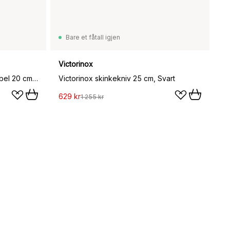
Bare et fåtall igjen
Victorinox
Victorinox fileteringskniv fleksibel 20 cm, Svart
Victorinox skinkekniv 25 cm, Svart
629 kr
1 255 kr