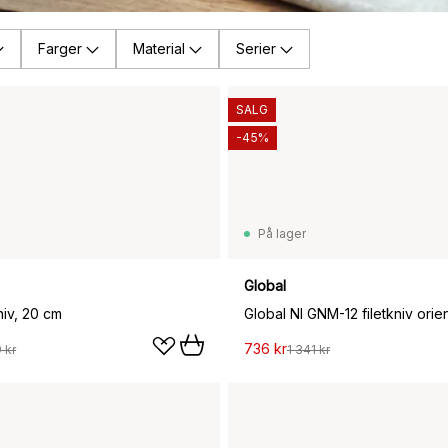
Farger
Material
Serier
SALG
-45%
På lager
Global
niv, 20 cm
736 kr
 kr
1 341 kr