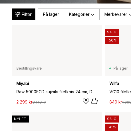
Filter
På lager
Kategorier
Merkevarer
SALG
-50%
Bestillingsvare
På lager
Miyabi
Wilfa
Raw 5000FCD sujihiki filetkniv 24 cm, Damaskus-svart
VG10 filetk
2 299 kr
849 kr
3 149 kr
1 699
NYHET
SALG
-41%