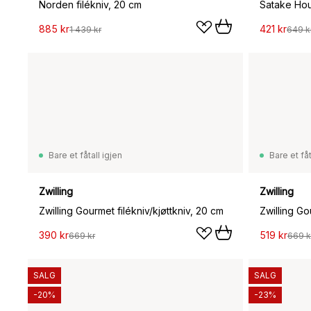
Norden filékniv, 20 cm
Satake Hou
885 kr
421 kr
1 439 kr
649 k
Bare et fåtall igjen
Bare et fåt
Zwilling
Zwilling
Zwilling Gourmet filékniv/kjøttkniv, 20 cm
Zwilling Go
390 kr
519 kr
669 kr
669 k
SALG
SALG
-20%
-23%