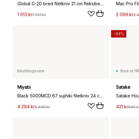
Global G-20 bred filetkniv 21 cm fleksibel, rustfritt stål
Mac Pro Fil
1 013 kr
2 069 kr
1 701 kr
2 4
-34%
Bestillingsvare
Bare et fåt
Miyabi
Satake
Black 5000MCD 67 sujihiki filetkniv 24 cm, Damaskus-brun
Satake Houc
4 294 kr
431 kr
5 449 kr
649 k