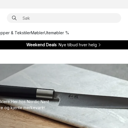
epper & Tekstiler
Møbler
Utemøbler %
Weekend Deals
: Nye tilbud hver helg
enklere.Her hos Nordic Nest
lære og kjente merkevarer.