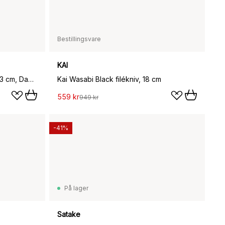
Bestillingsvare
KAI
Zwilling Tanrei fileteringskniv 23 cm, Damaskus-svart
Kai Wasabi Black filékniv, 18 cm
559 kr
949 kr
-41%
På lager
Satake