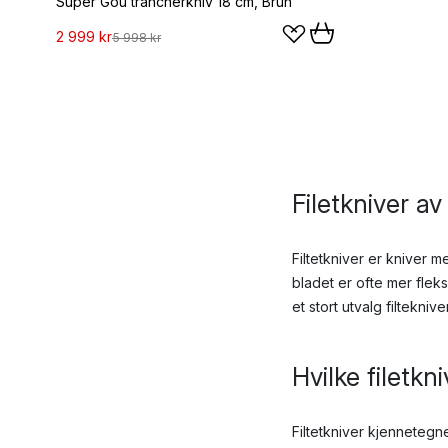
Super Gou trancherkniv 18 cm, Brun
2 999 kr
5 998 kr
Filetkniver av
Filtetkniver er kniver m
bladet er ofte mer flek
et stort utvalg filtekni
Hvilke filetk
Filtetkniver kjennetegn