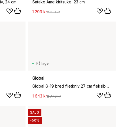
iv, 24 cm
Satake Ame kiritsuke, 23 cm
1 299 kr
2 199 kr
På lager
Global
Global G-19 bred filetkniv 27 cm fleksibel, rustfritt stål
1 643 kr
2 770 kr
SALG
-50%