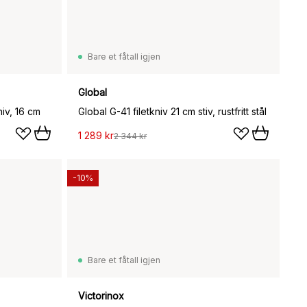
Bare et fåtall igjen
Global
niv, 16 cm
Global G-41 filetkniv 21 cm stiv, rustfritt stål
1 289 kr
2 344 kr
-10%
Bare et fåtall igjen
Victorinox