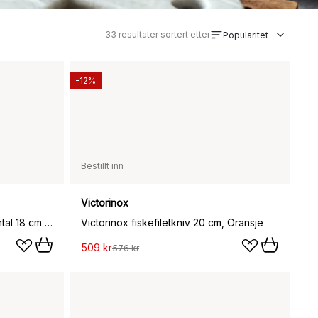
33
resultater sortert etter
Popularitet
-12%
Bestillt inn
Victorinox
Global NI GNM-12 filetkniv oriental 18 cm fleksibel, rustfritt stål
Victorinox fiskefiletkniv 20 cm, Oransje
509 kr
576 kr