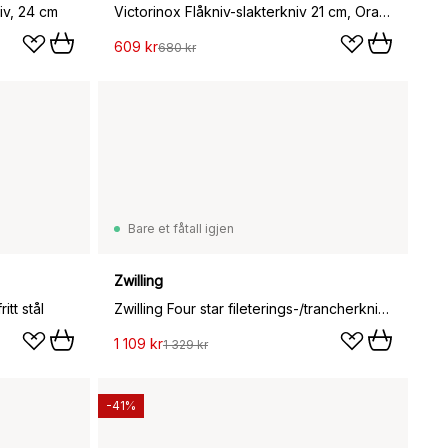
iv, 24 cm
Victorinox Flåkniv-slakterkniv 21 cm, Oransje
609 kr
680 kr
Bare et fåtall igjen
Zwilling
itt stål
Zwilling Four star fileterings-/trancherkniv 26 cm, Svart-rustfritt stål
1 109 kr
1 329 kr
-41%