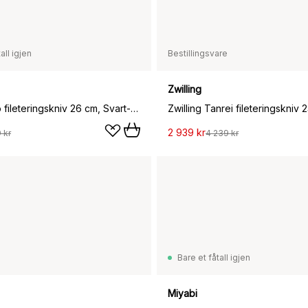
all igjen
Bestillingsvare
Zwilling
Zwilling pro fileteringskniv 26 cm, Svart-rustfritt stål
2 939 kr
 kr
4 239 kr
Bare et fåtall igjen
Miyabi