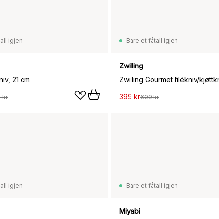
all igjen
Bare et fåtall igjen
Zwilling
niv, 21 cm
Zwilling Gourmet filékniv/kjøttk
399 kr
 kr
609 kr
all igjen
Bare et fåtall igjen
Miyabi