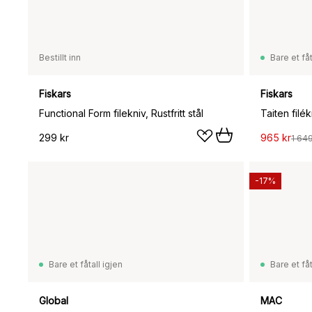
Bestillt inn
Bare et fåt
Fiskars
Fiskars
Functional Form filekniv, Rustfritt stål
Taiten filék
299 kr
965 kr
1 649
-17%
Bare et fåtall igjen
Bare et fåt
Global
MAC