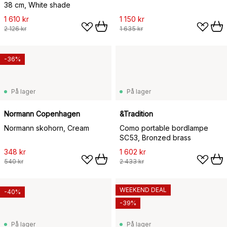
38 cm, White shade
1 610 kr
1 150 kr
2 126 kr
1 635 kr
-36%
På lager
På lager
Normann Copenhagen
&Tradition
Normann skohorn, Cream
Como portable bordlampe
SC53, Bronzed brass
348 kr
1 602 kr
540 kr
2 433 kr
WEEKEND DEAL
-40%
-39%
På lager
På lager