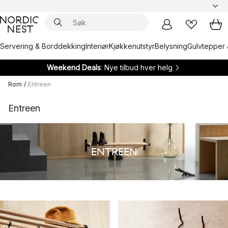
Servering & Borddekking
Interiør
Kjøkkenutstyr
Belysning
Gulvtepper 
Weekend Deals
: Nye tilbud hver helg
Rom
/
Entreen
Entreen
ENTREEN