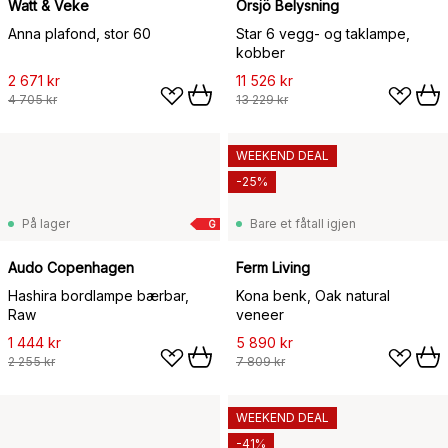
Watt & Veke
Örsjö Belysning
Anna plafond, stor 60
Star 6 vegg- og taklampe,
kobber
2 671 kr
11 526 kr
4 705 kr
13 229 kr
WEEKEND DEAL
-25%
På lager
Bare et fåtall igjen
G
Audo Copenhagen
Ferm Living
Hashira bordlampe bærbar,
Kona benk, Oak natural
Raw
veneer
1 444 kr
5 890 kr
2 255 kr
7 809 kr
WEEKEND DEAL
-41%