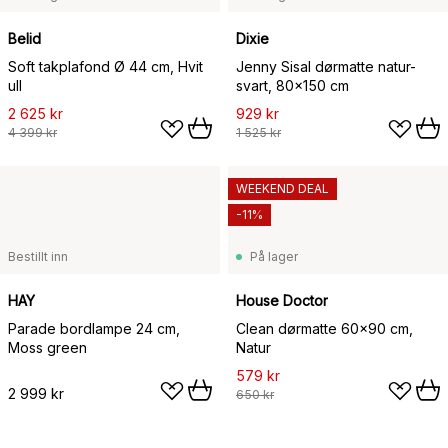
Belid
Dixie
Soft takplafond Ø 44 cm, Hvit
Jenny Sisal dørmatte natur-
ull
svart, 80x150 cm
2 625 kr
929 kr
4 399 kr
1 525 kr
WEEKEND DEAL
-11%
Bestillt inn
På lager
HAY
House Doctor
Parade bordlampe 24 cm,
Clean dørmatte 60x90 cm,
Moss green
Natur
579 kr
2 999 kr
650 kr