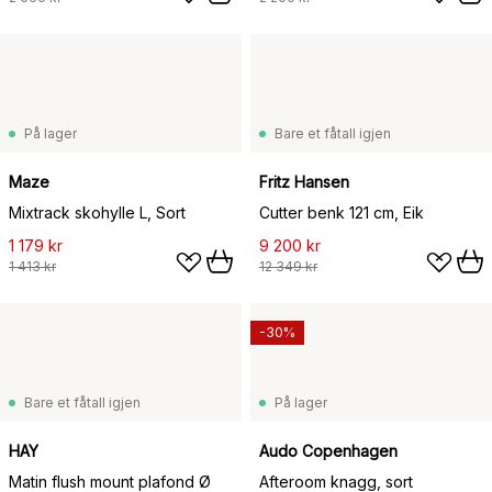
På lager
Bare et fåtall igjen
Maze
Fritz Hansen
Mixtrack skohylle L, Sort
Cutter benk 121 cm, Eik
1 179 kr
9 200 kr
1 413 kr
12 349 kr
-30%
Bare et fåtall igjen
På lager
HAY
Audo Copenhagen
Matin flush mount plafond Ø
Afteroom knagg, sort