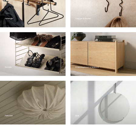
Hattehyller
Knagger & Knotter
Skohyller
Avlastningsbord & Sidebord
Plafonder
Speil