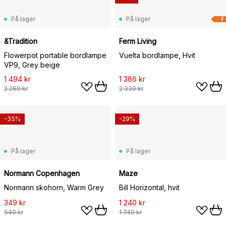
På lager
På lager
F
&Tradition
Ferm Living
Flowerpot portable bordlampe
Vuelta bordlampe, Hvit
VP9, Grey beige
1 494 kr
1 386 kr
2 269 kr
2 339 kr
-35%
-29%
På lager
På lager
Normann Copenhagen
Maze
Normann skohorn, Warm Grey
Bill Horizontal, hvit
349 kr
1 240 kr
540 kr
1 740 kr