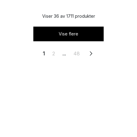
Viser 36 av 1711 produkter
Vise flere
1
2
...
48