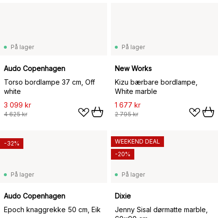
På lager
På lager
Audo Copenhagen
New Works
Torso bordlampe 37 cm, Off
Kizu bærbare bordlampe,
white
White marble
3 099 kr
1 677 kr
4 625 kr
2 795 kr
WEEKEND DEAL
-32%
-20%
På lager
På lager
Audo Copenhagen
Dixie
Epoch knaggrekke 50 cm, Eik
Jenny Sisal dørmatte marble,