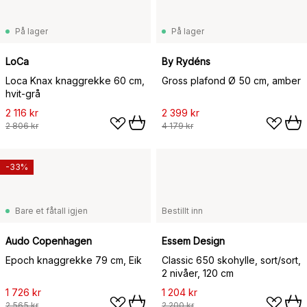
På lager
På lager
LoCa
By Rydéns
Loca Knax knaggrekke 60 cm,
Gross plafond Ø 50 cm, amber
hvit-grå
2 116 kr
2 399 kr
2 806 kr
4 179 kr
-33%
Bare et fåtall igjen
Bestillt inn
Audo Copenhagen
Essem Design
Epoch knaggrekke 79 cm, Eik
Classic 650 skohylle, sort/sort,
2 nivåer, 120 cm
1 726 kr
1 204 kr
2 565 kr
2 200 kr