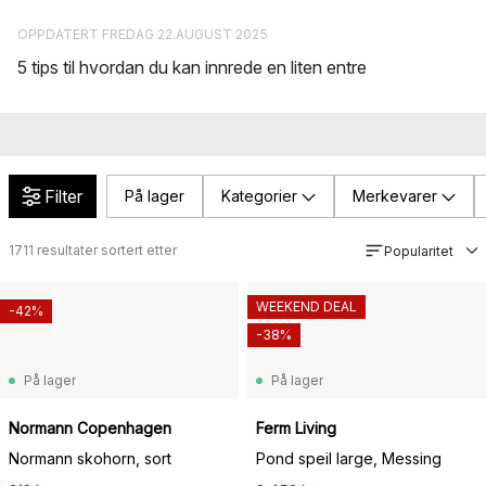
OPPDATERT FREDAG 22.AUGUST 2025
5 tips til hvordan du kan innrede en liten entre
Filter
På lager
Kategorier
Merkevarer
1711
resultater sortert etter
Popularitet
WEEKEND DEAL
-42%
-38%
På lager
På lager
Normann Copenhagen
Ferm Living
Normann skohorn, sort
Pond speil large, Messing