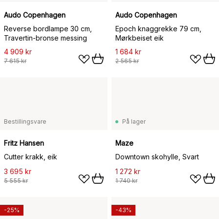
Audo Copenhagen
Audo Copenhagen
Reverse bordlampe 30 cm,
Epoch knaggrekke 79 cm,
Travertin-bronse messing
Mørkbeiset eik
4 909 kr
1 684 kr
7 615 kr
2 565 kr
Bestillingsvare
På lager
Fritz Hansen
Maze
Cutter krakk, eik
Downtown skohylle, Svart
3 695 kr
1 272 kr
5 555 kr
1 740 kr
-25%
-43%