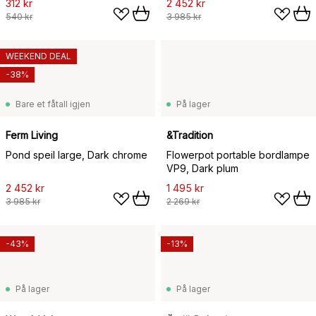
312 kr
2 452 kr
540 kr
3 985 kr
WEEKEND DEAL
-38%
Bare et fåtall igjen
På lager
Ferm Living
&Tradition
Pond speil large, Dark chrome
Flowerpot portable bordlampe
VP9, Dark plum
2 452 kr
1 495 kr
3 985 kr
2 269 kr
-43%
-13%
På lager
På lager