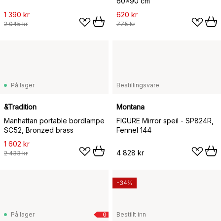
60x90 cm
1 390 kr
620 kr
2 045 kr
775 kr
På lager
Bestillingsvare
&Tradition
Montana
Manhattan portable bordlampe
FIGURE Mirror speil - SP824R,
SC52, Bronzed brass
Fennel 144
1 602 kr
4 828 kr
2 433 kr
-34%
På lager
Bestillt inn
G